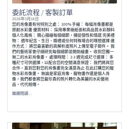
委託流程 / 客製訂單
2026年3月18日
您的肖像畫有何特別之處： 100% 手繪： 每幅肖像畫都是
原創水彩畫 優質材料： 採用專業級紙張和高品質水彩顏料
個人化風格： 精心描繪每個細節，捕捉個性和情感 完美禮
物： 週年紀念、生日、婚禮或任何特殊場合的理想選擇 運
作方式： 將您最喜歡的高解析度照片上傳至電子郵件。 我
們的藝術家會仔細研究每個細節並開始繪畫。 收到您獨一
無二的水彩肖像畫。 處理時間： 2-3 週完成尺寸選擇： 多
種尺寸可供選擇，以配合您的空間滿意保證： 我們將與您
合作，直到您對您的肖像畫完全滿意為止 在此訂購您的寵
物水彩肖像畫。 無論是家庭肖像、寵物畫作還是個人肖
像，我們都會將您最珍貴的照片轉化為美麗的水彩藝術
品，代代相傳。
繼續閱讀…