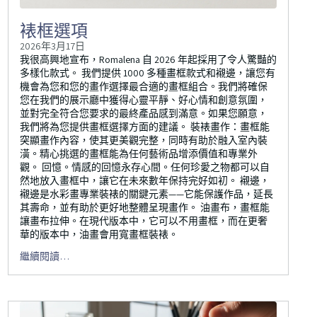
裱框選項
2026年3月17日
我很高興地宣布，Romalena 自 2026 年起採用了令人驚豔的
多樣化款式。 我們提供 1000 多種畫框款式和襯邊，讓您有
機會為您和您的畫作選擇最合適的畫框組合。我們將確保
您在我們的展示廳中獲得心靈平靜、好心情和創意氛圍，
並對完全符合您要求的最終產品感到滿意。如果您願意，
我們將為您提供畫框選擇方面的建議。 裝裱畫作：畫框能
突顯畫作內容，使其更美觀完整，同時有助於融入室內裝
潢。精心挑選的畫框能為任何藝術品增添價值和專業外
觀。 回憶。情感的回憶永存心間。任何珍愛之物都可以自
然地放入畫框中，讓它在未來數年保持完好如初。 襯邊，
襯邊是水彩畫專業裝裱的關鍵元素——它能保護作品，延長
其壽命，並有助於更好地整體呈現畫作。 油畫布，畫框能
讓畫布拉伸。在現代版本中，它可以不用畫框，而在更奢
華的版本中，油畫會用寬畫框裝裱。
繼續閱讀…