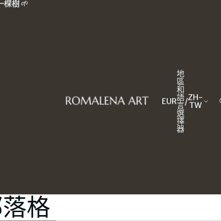
棵樹 🌱
棵樹 🌱
地
區
和
語
ZH-
EUR
/
言
TW
選
擇
器
聞部落格