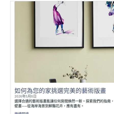
如何為您的家挑選完美的藝術版畫
2026年5月8日
選擇合適的藝術版畫能讓任何房間煥然一新。探索我們的指南
壁畫——從海岸海景到鮮豔花卉，應有盡有。
繼續閱讀…